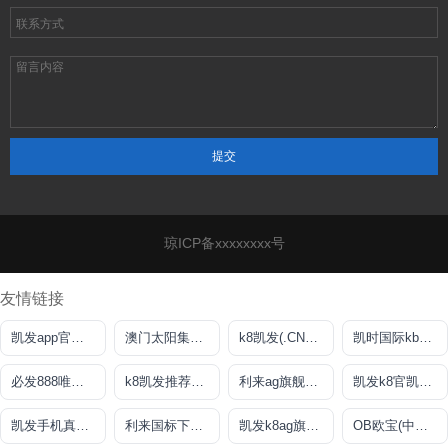
琼ICP备xxxxxxxx号
友情链接
凯发app官方网站
澳门太阳集团com
k8凯发(.CN中国)天生赢家·一触即发
凯时国际kb88平台
必发888唯一官网
k8凯发推荐娱乐真人
利来ag旗舰厅主页
凯发k8官凯发k8官网下载
凯发手机真人百家乐
利来国标下载APP官方网站
凯发k8ag旗舰厅
OB欧宝(中国)官方网站