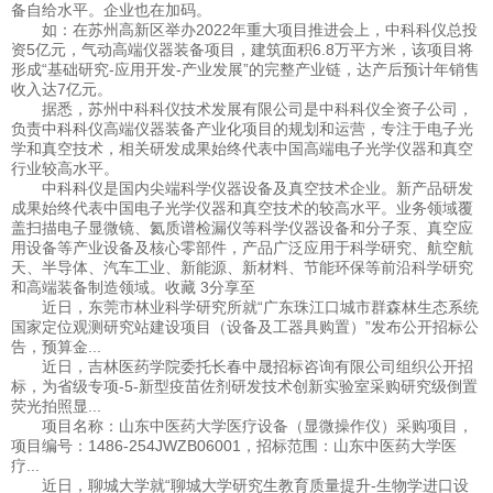
备自给水平。企业也在加码。
如：在苏州高新区举办2022年重大项目推进会上，中科科仪总投
资5亿元，气动高端仪器装备项目，建筑面积6.8万平方米，该项目将
形成“基础研究-应用开发-产业发展”的完整产业链，达产后预计年销售
收入达7亿元。
据悉，苏州中科科仪技术发展有限公司是中科科仪全资子公司，
负责中科科仪高端仪器装备产业化项目的规划和运营，专注于电子光
学和真空技术，相关研发成果始终代表中国高端电子光学仪器和真空
行业较高水平。
中科科仪是国内尖端科学仪器设备及真空技术企业。新产品研发
成果始终代表中国电子光学仪器和真空技术的较高水平。业务领域覆
盖扫描电子显微镜、氦质谱检漏仪等科学仪器设备和分子泵、真空应
用设备等产业设备及核心零部件，产品广泛应用于科学研究、航空航
天、半导体、汽车工业、新能源、新材料、节能环保等前沿科学研究
和高端装备制造领域。收藏 3分享至
近日，东莞市林业科学研究所就“广东珠江口城市群森林生态系统
国家定位观测研究站建设项目（设备及工器具购置）”发布公开招标公
告，预算金...
近日，吉林医药学院委托长春中晟招标咨询有限公司组织公开招
标，为省级专项-5-新型疫苗佐剂研发技术创新实验室采购研究级倒置
荧光拍照显...
项目名称：山东中医药大学医疗设备（显微操作仪）采购项目，
项目编号：1486-254JWZB06001，招标范围：山东中医药大学医
疗...
近日，聊城大学就“聊城大学研究生教育质量提升-生物学进口设