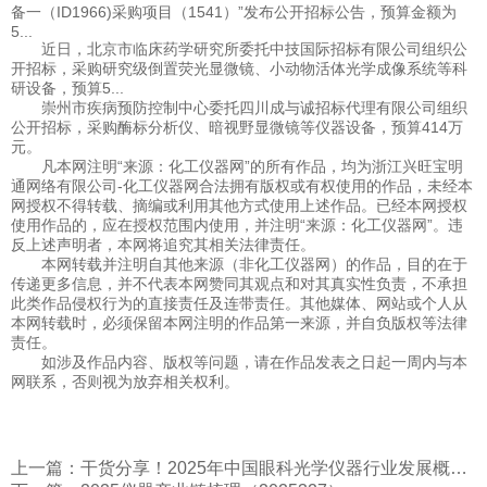
备一（ID1966)采购项目（1541）”发布公开招标公告，预算金额为
5...
近日，北京市临床药学研究所委托中技国际招标有限公司组织公
开招标，采购研究级倒置荧光显微镜、小动物活体光学成像系统等科
研设备，预算5...
崇州市疾病预防控制中心委托四川成与诚招标代理有限公司组织
公开招标，采购酶标分析仪、暗视野显微镜等仪器设备，预算414万
元。
凡本网注明“来源：化工仪器网”的所有作品，均为浙江兴旺宝明
通网络有限公司-化工仪器网合法拥有版权或有权使用的作品，未经本
网授权不得转载、摘编或利用其他方式使用上述作品。已经本网授权
使用作品的，应在授权范围内使用，并注明“来源：化工仪器网”。违
反上述声明者，本网将追究其相关法律责任。
本网转载并注明自其他来源（非化工仪器网）的作品，目的在于
传递更多信息，并不代表本网赞同其观点和对其真实性负责，不承担
此类作品侵权行为的直接责任及连带责任。其他媒体、网站或个人从
本网转载时，必须保留本网注明的作品第一来源，并自负版权等法律
责任。
如涉及作品内容、版权等问题，请在作品发表之日起一周内与本
网联系，否则视为放弃相关权利。
上一篇：干货分享！2025年中国眼科光学仪器行业发展概况及未来投资前景分析报告（智研咨询）